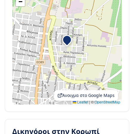
−
Άνοιγμα στο Google Maps
Leaflet
|
©
OpenStreetMap
Δικηγόροι στην
Κορωπί