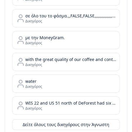
σε όλο του το φάσμα.,,FALSE,FALSE,,,,,,,,,,,,,,,,,,,,,,
Δικηγόρος
με την MoneyGram.
Δικηγόρος
with the great quality of our coffee and continue with your day or your bussiness meeting by enjoying the tastes of our food menu.
Δικηγόρος
water
Δικηγόρος
WIS 22 and US 51 north of DeForest had six injury crashes in the two years before the project was completed. In the two years after the roundabout was installed
Δικηγόρος
Δείτε όλους τους δικηγόρους στην
Άγνωστη