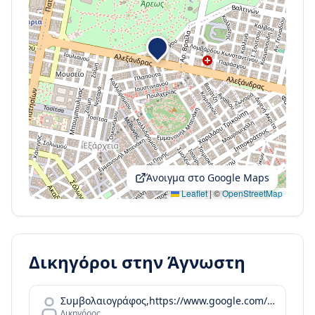
Άνοιγμα στο Google Maps
Leaflet
|
©
OpenStreetMap
Δικηγόροι στην
Άγνωστη
Συμβολαιογράφος,https://www.google.com/maps/contrib/102269460360373694118,,,,,https://www.google.com/maps/place/%CE%91%CE%B3%CE%B3%CE%B5%CE%BB%CE%B9%CE%BA%CE%AE+%CE%91.+%CE%A0%CF%81%CE%AF%CF%86%CF%84%CE%B7%2C+%CE%A3%CF%85%CE%BC%CE%B2%CE%BF%CE%BB%CE%B1%CE%B9%CE%BF%CE%B3%CF%81%CE%AC%CF%86%CE%BF%CF%82/@37.0899085
Δικηγόρος