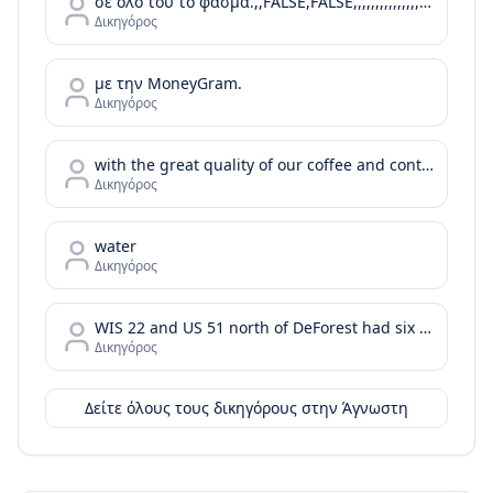
σε όλο του το φάσμα.,,FALSE,FALSE,,,,,,,,,,,,,,,,,,,,,,
Δικηγόρος
με την MoneyGram.
Δικηγόρος
with the great quality of our coffee and continue with your day or your bussiness meeting by enjoying the tastes of our food menu.
Δικηγόρος
water
Δικηγόρος
WIS 22 and US 51 north of DeForest had six injury crashes in the two years before the project was completed. In the two years after the roundabout was installed
Δικηγόρος
Δείτε όλους τους δικηγόρους στην
Άγνωστη