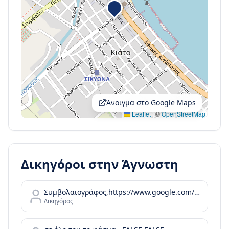
Άνοιγμα στο Google Maps
Leaflet
|
©
OpenStreetMap
Δικηγόροι στην
Άγνωστη
Συμβολαιογράφος,https://www.google.com/maps/contrib/102269460360373694118,,,,,https://www.google.com/maps/place/%CE%91%CE%B3%CE%B3%CE%B5%CE%BB%CE%B9%CE%BA%CE%AE+%CE%91.+%CE%A0%CF%81%CE%AF%CF%86%CF%84%CE%B7%2C+%CE%A3%CF%85%CE%BC%CE%B2%CE%BF%CE%BB%CE%B1%CE%B9%CE%BF%CE%B3%CF%81%CE%AC%CF%86%CE%BF%CF%82/@37.0899085
Δικηγόρος