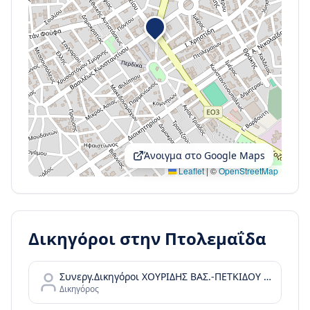
Άνοιγμα στο Google Maps
Leaflet
|
©
OpenStreetMap
Δικηγόροι στην
Πτολεμαΐδα
Συνεργ.Δικηγόροι ΧΟΥΡΙΔΗΣ ΒΑΣ.-ΠΕΤΚΙΔΟΥ ΕΛΕΝΗ
Δικηγόρος