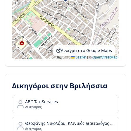
Άνοιγμα στο Google Maps
Leaflet
|
©
OpenStreetMap
Δικηγόροι στην
Βριλήσσια
ABC Tax Services
Δικηγόρος
Θεοφάνης Νικολάου, Κλινικός Διαιτολόγος Διατροφολόγος, Πρότυπο Διαιτολογικό Κέντρο στα Βριλήσσια και στη Γλυφάδα
Δικηγόρος