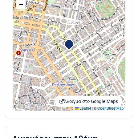
−
Άνοιγμα στο Google Maps
Leaflet
|
©
OpenStreetMap