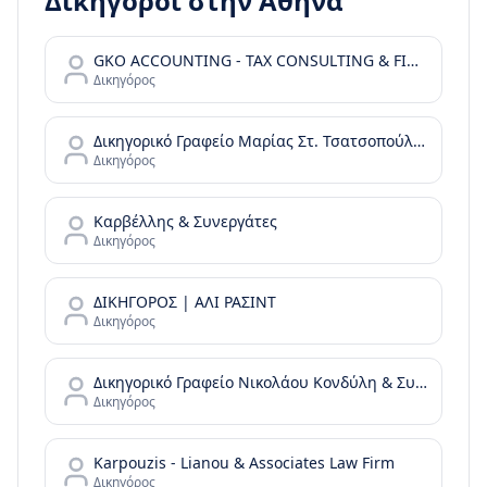
Δικηγόροι στην
Αθήνα
GKO ACCOUNTING - TAX CONSULTING & FINANCIAL SERVICES
Δικηγόρος
Δικηγορικό Γραφείο Μαρίας Στ. Τσατσοπούλου LAW it/Maria Tsatsopoulou Law office
Δικηγόρος
Καρβέλλης & Συνεργάτες
Δικηγόρος
ΔΙΚΗΓΟΡΟΣ | ΑΛΙ ΡΑΣΙΝΤ
Δικηγόρος
Δικηγορικό Γραφείο Νικολάου Κονδύλη & Συνεργατών - N. Kondylis & Partners Law Office
Δικηγόρος
Karpouzis - Lianou & Associates Law Firm
Δικηγόρος